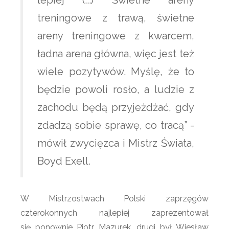
lepiej (...) Świetne areny
treningowe z trawą, świetne
areny treningowe z kwarcem,
ładna arena główna, więc jest też
wiele pozytywów. Myślę, że to
będzie powoli rosło, a ludzie z
zachodu będą przyjeżdżać, gdy
zdadzą sobie sprawę, co tracą” -
mówił zwycięzca i Mistrz Świata,
Boyd Exell.
W Mistrzostwach Polski zaprzęgów
czterokonnych najlepiej zaprezentował
się ponownie Piotr Mazurek, drugi był Wiesław