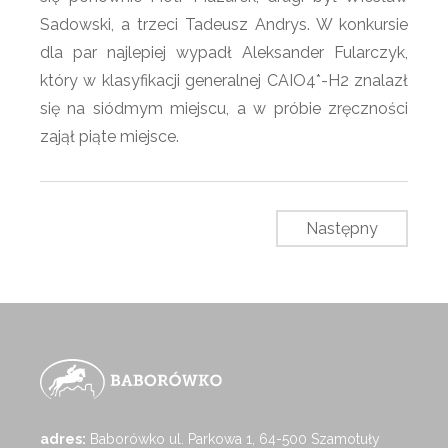
Sadowski, a trzeci Tadeusz Andrys. W konkursie
dla par najlepiej wypadł Aleksander Fularczyk,
który w klasyfikacji generalnej CAIO4*-H2 znalazł
się na siódmym miejscu, a w próbie zręczności
zajął piąte miejsce.
Następny
adres:
Baborówko ul. Parkowa 1, 64-500 Szamotuły