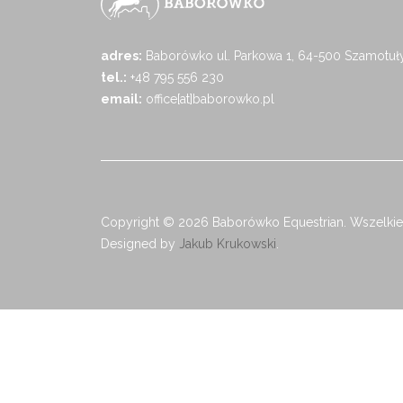
adres:
Baborówko ul. Parkowa 1, 64-500 Szamotuł
tel.:
+48 795 556 230
email:
office[at]baborowko.pl
Copyright © 2026 Baborówko Equestrian. Wszelkie
Designed by
Jakub Krukowski
.