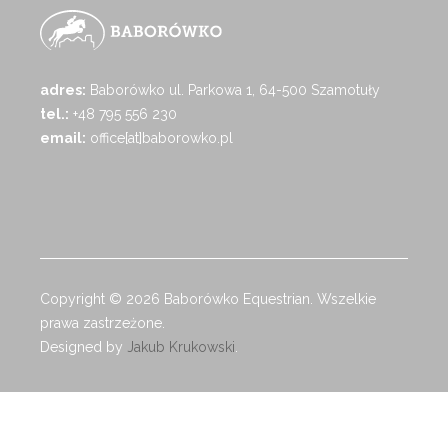
adres:
Baborówko ul. Parkowa 1, 64-500 Szamotuły
tel.:
+48 795 556 230
email:
office[at]baborowko.pl
Copyright © 2026 Baborówko Equestrian. Wszelkie
prawa zastrzeżone.
Designed by
Jakub Krukowski
.