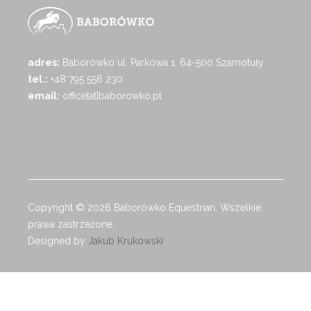
adres:
Baborówko ul. Parkowa 1, 64-500 Szamotuły
tel.:
+48 795 556 230
email:
office[at]baborowko.pl
Copyright © 2026 Baborówko Equestrian. Wszelkie
prawa zastrzeżone.
Designed by
Jakub Krukowski
.