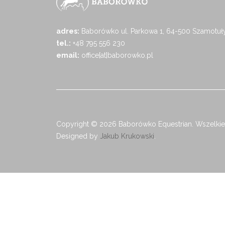
adres:
Baborówko ul. Parkowa 1, 64-500 Szamotuł
tel.:
+48 795 556 230
email:
office[at]baborowko.pl
Copyright © 2026 Baborówko Equestrian. Wszelkie
Designed by
Jakub Krukowski
.