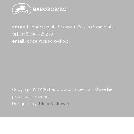
adres:
Baborówko ul. Parkowa 1, 64-500 Szamotuły
tel.:
+48 795 556 230
email:
office[at]baborowko.pl
Copyright © 2026 Baborówko Equestrian. Wszelkie
prawa zastrzeżone.
Designed by
Jakub Krukowski
.