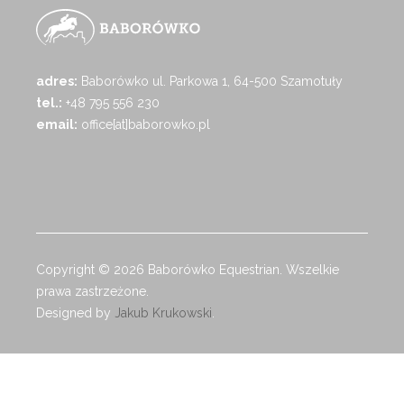
adres:
Baborówko ul. Parkowa 1, 64-500 Szamotuły
tel.:
+48 795 556 230
email:
office[at]baborowko.pl
Copyright © 2026 Baborówko Equestrian. Wszelkie
prawa zastrzeżone.
Designed by
Jakub Krukowski
.