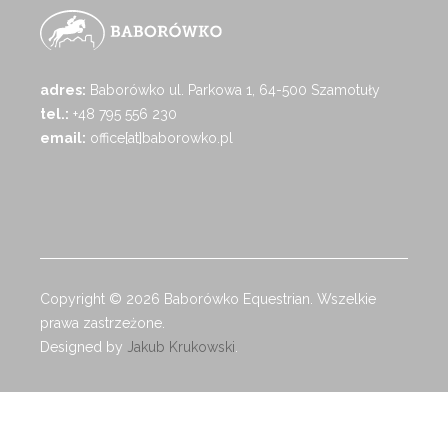
adres:
Baborówko ul. Parkowa 1, 64-500 Szamotuły
tel.:
+48 795 556 230
email:
office[at]baborowko.pl
Copyright © 2026 Baborówko Equestrian. Wszelkie
prawa zastrzeżone.
Designed by
Jakub Krukowski
.