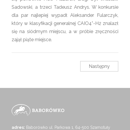
Sadowski, a trzeci Tadeusz Andrys. W konkursie
dla par najlepiej wypadł Aleksander Fularczyk,
który w klasyfikacji generalnej CAIO4*-H2 znalazł
się na siódmym miejscu, a w próbie zręczności
zajął piąte miejsce.
Następny
adres:
Baborówko ul. Parkowa 1, 64-500 Szamotuły