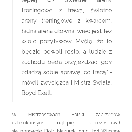
lepiej (...) Świetne areny
treningowe z trawą, świetne
areny treningowe z kwarcem,
ładna arena główna, więc jest też
wiele pozytywów. Myślę, że to
będzie powoli rosło, a ludzie z
zachodu będą przyjeżdżać, gdy
zdadzą sobie sprawę, co tracą” -
mówił zwycięzca i Mistrz Świata,
Boyd Exell.
W Mistrzostwach Polski zaprzęgów
czterokonnych najlepiej zaprezentował
się ponownie Piotr Mazurek, drugi był Wiesław